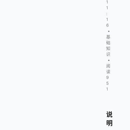
1
1
:
1
6
•
基
础
知
识
•
阅
读
9
5
1
说
明