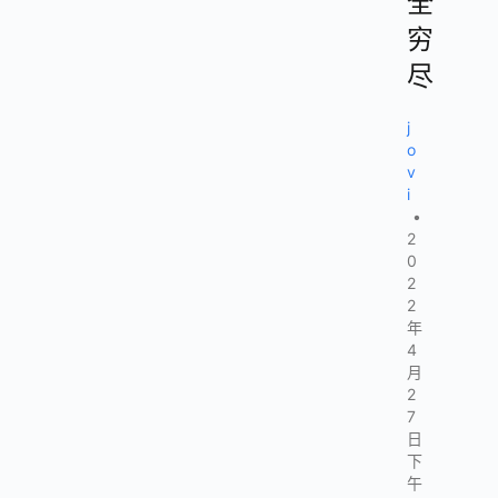
全
穷
尽
j
o
v
i
•
2
0
2
2
年
4
月
2
7
日
下
午