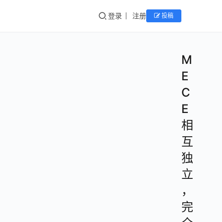
登录
注册
投稿
M
E
C
E
相
互
独
立
，
完