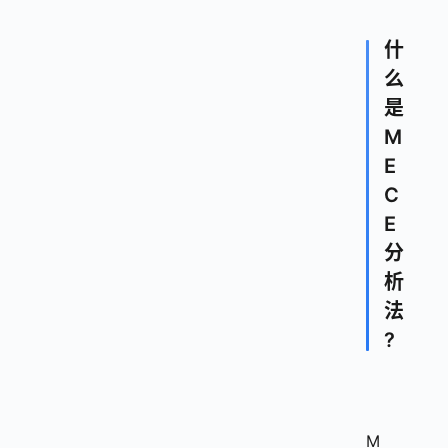
什
么
是
M
E
C
E
分
析
法
?
M