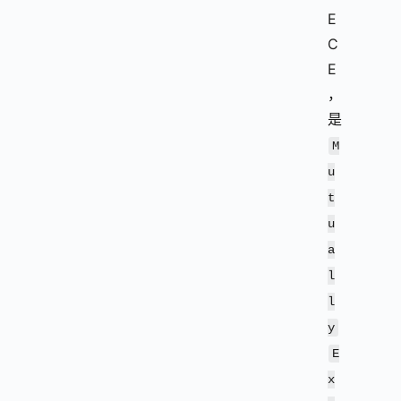
E
C
E
，
是
M
u
t
u
a
l
l
y
E
x