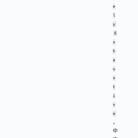
e
l
y
E
x
h
a
u
s
t
i
v
e
，
中