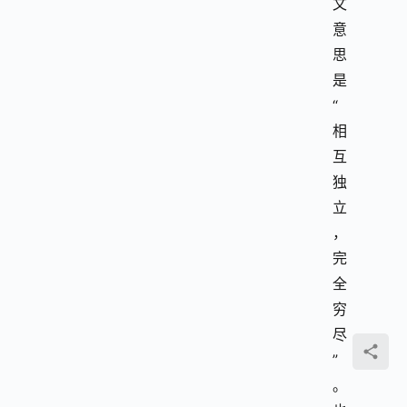
文
意
思
是 
“
相
互
独
立
，
完
全
穷
尽
”
。 