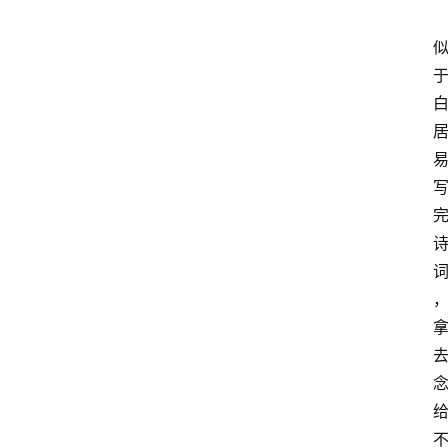
专
题
视
图
登录
注册
百
宝
箱
标
签
A
I
账