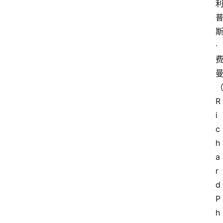
·
R
i
c
h
a
r
d
P
h