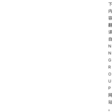
N
N
G
R
O
U
P