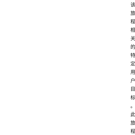
专
题
视
图
登录
注册
百
宝
箱
标
签
A
I