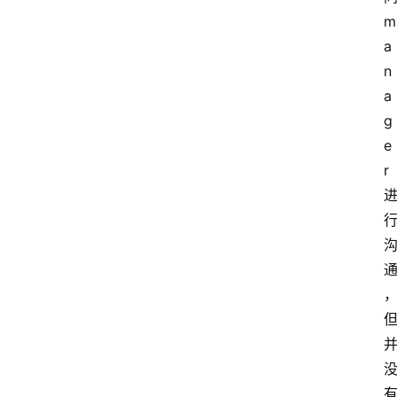
m
a
n
a
g
e
r 