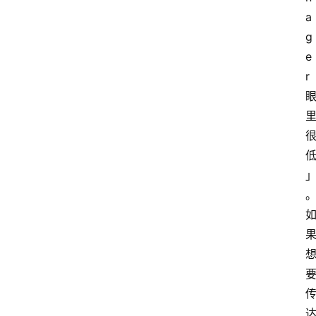
a
g
e
r 