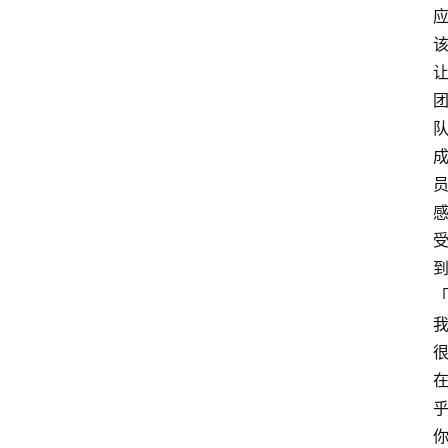
A
I
账
号