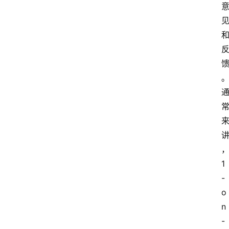
1
-
o
n
-