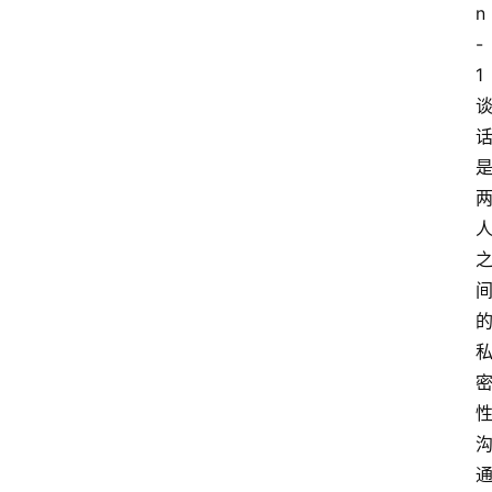
n
-
1 