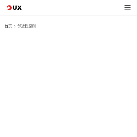
首页
邻近性原则
首
页
文
章
分
类
20
年
专
月
题
日
未
视
类
图