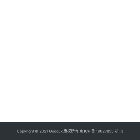
1.
登录
注册
百
宝
箱
标
签
A
I
账
号
Copyright © 2021 Goodux 版权所有
京 ICP 备 19027855 号 -3