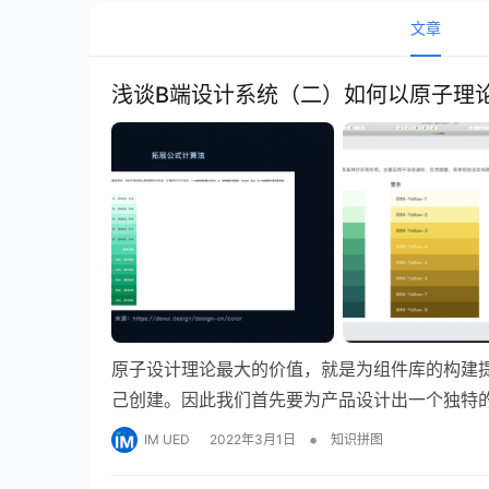
文章
浅谈B端设计系统（二）如何以原子理
原子设计理论最大的价值，就是为组件库的构建
己创建。因此我们首先要为产品设计出一个独特
在所有地方奏效！
•
IM UED
2022年3月1日
知识拼图
接下来就以 Sketch Library 来实现工程化建