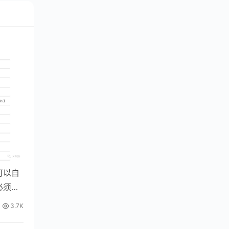
可以自
必须能
3.7K